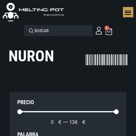
SEGUN
0
NURON
PRECIO
0
€
—
136
€
PALABRA