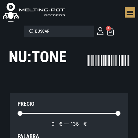
SEGUN
0
NU:TONE
PRECIO
0
€
—
136
€
PALABRA