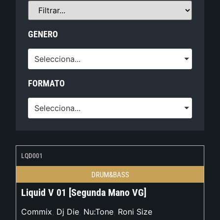
GENERO
Selecciona...
FORMATO
Selecciona...
LQD001
DRUM&BASS
Liquid V 01 [Segunda Mano VG]
Commix
,
Dj Die
,
Nu:Tone
,
Roni Size