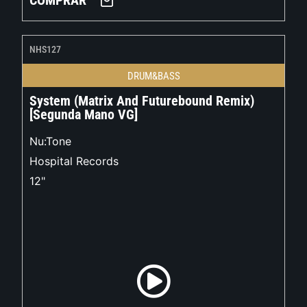
COMPRAR
NHS127
DRUM&BASS
System (Matrix And Futurebound Remix)
[Segunda Mano VG]
Nu:Tone
Hospital Records
12"