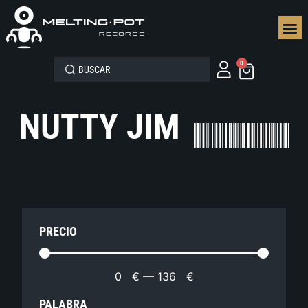
SEGUN
0
NUTTY JIM
PRECIO
0
€
—
136
€
PALABRA