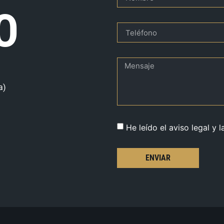
O
a)
He leído el aviso legal y l
ENVIAR