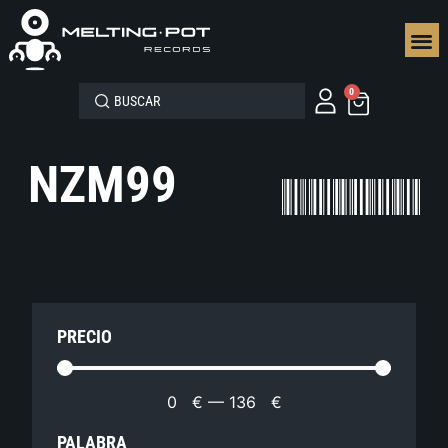
SEGUN
0
NZM99
PRECIO
0
€
—
136
€
PALABRA