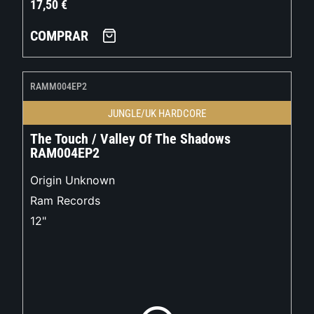
17,50
€
COMPRAR
RAMM004EP2
JUNGLE/UK HARDCORE
The Touch / Valley Of The Shadows
RAM004EP2
Origin Unknown
Ram Records
12"