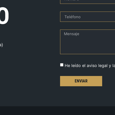
O
a)
He leído el aviso legal y l
ENVIAR