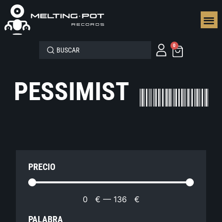
SEGUN
0
PESSIMIST
PRECIO
0
€
—
136
€
PALABRA