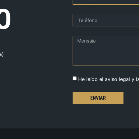
O
a)
He leído el aviso legal y l
ENVIAR