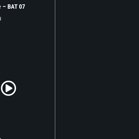
e – BAT 07
d