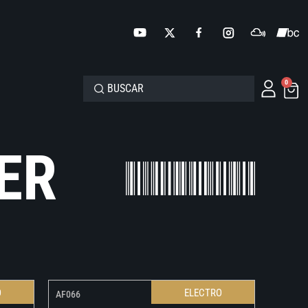
0
ER
O
ELECTRO
AF066