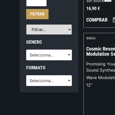
Sin stock
16,90
€
FILTRAR
COMPRAR
WM04
GENERO
Cosmic Reso
Modulation Se
Selecciona...
Promising You
FORMATO
Sound Synthes
Wave Modulati
Selecciona...
12"