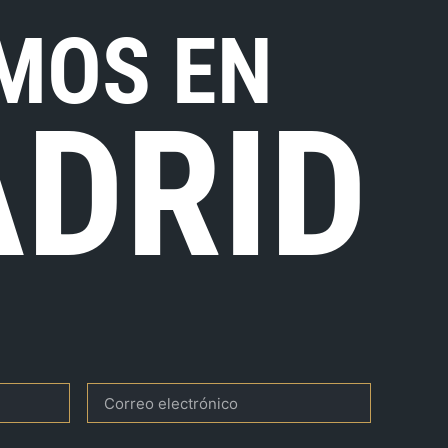
MOS EN
DRID