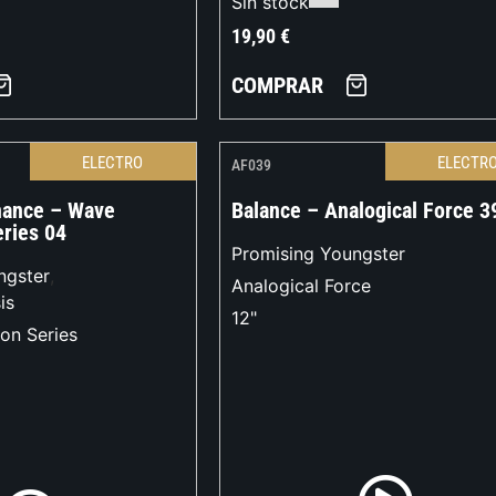
Sin stock
19,90
€
COMPRAR
ELECTRO
ELECTR
AF039
nance – Wave
Balance – Analogical Force 3
ries 04
Promising Youngster
ngster
,
Analogical Force
is
12"
on Series