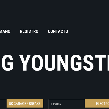
 MANO
REGISTRO
CONTACTO
NG YOUNGST
UK GARAGE / BREAKS
ELECTR
FTV007