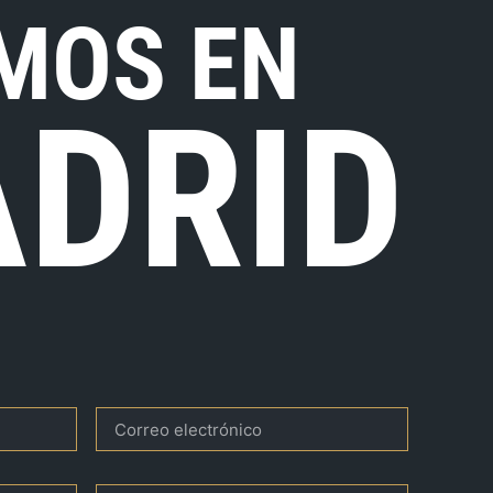
MOS EN
DRID