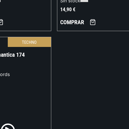
Sin stock
14,90
€
COMPRAR
TECHNO
antica 174
ords