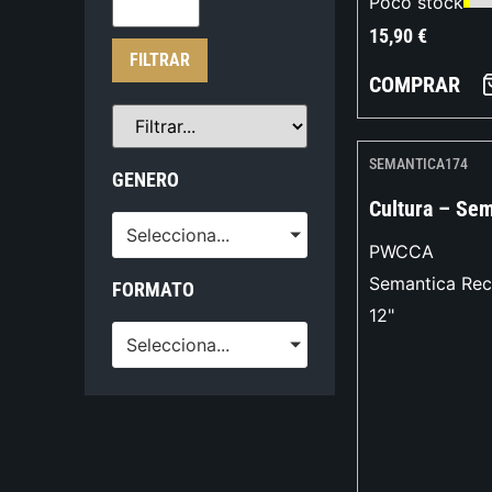
Poco stock
15,90
€
FILTRAR
COMPRAR
SEMANTICA174
GENERO
Cultura – Sem
Selecciona...
PWCCA
Semantica Rec
FORMATO
12"
Selecciona...