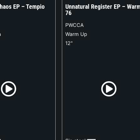
haos EP – Tempio
Unnatural Register EP – War
76
PWCCA
a
Warm Up
12"