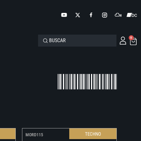
0
O
TECHNO
MORD115