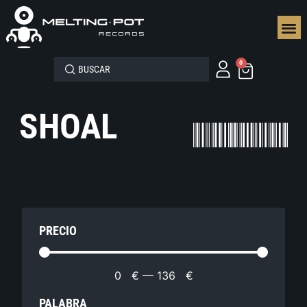
SEGUN
0
SHOAL
PRECIO
0
€
—
136
€
PALABRA