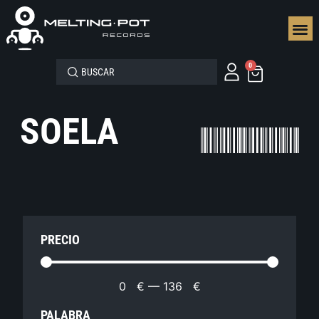
SEGUN
0
SOELA
PRECIO
0
€
—
136
€
PALABRA