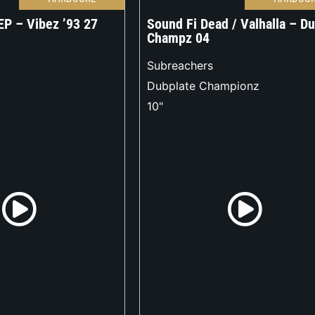
EP – Vibez ’93 27
Sound Fi Dead / Valhalla – D
Champz 04
Subreachers
Dubplate Championz
10"