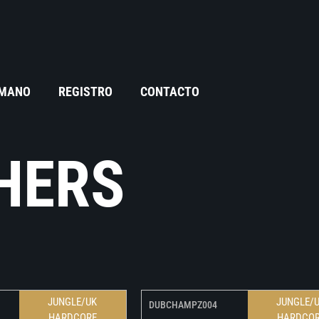
 MANO
REGISTRO
CONTACTO
HERS
JUNGLE/UK
JUNGLE/
DUBCHAMPZ004
HARDCORE
HARDCO