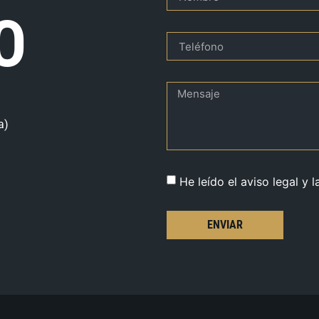
O
a)
He leído el aviso legal y l
ENVIAR