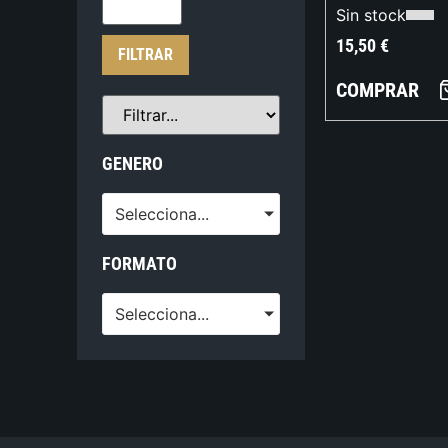
Sin stock
15,50
€
FILTRAR
COMPRAR
GENERO
Selecciona...
FORMATO
Selecciona...