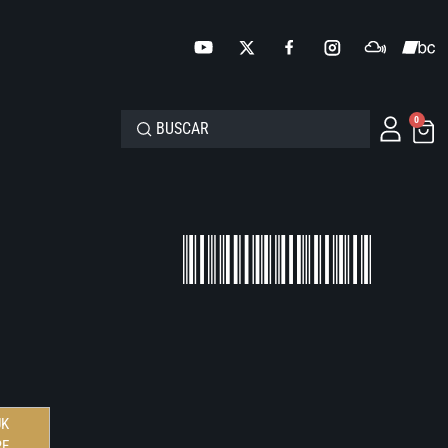
0
UK
RE