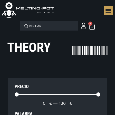
SEGUN
0
THEORY
PRECIO
0
€
—
136
€
PALABRA