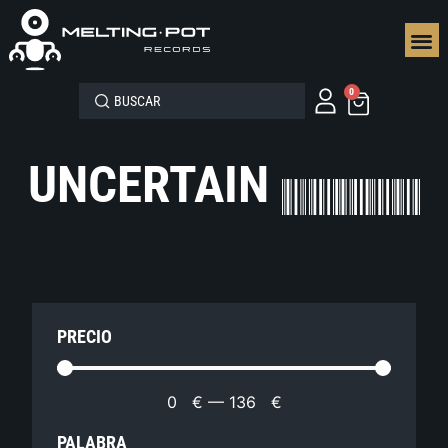
SEGUN
0
UNCERTAIN
PRECIO
0
€
—
136
€
PALABRA