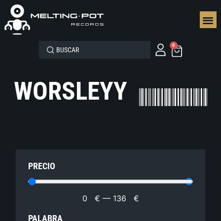
SEGUN
0
WORSLEYY
PRECIO
0
€
—
136
€
PALABRA