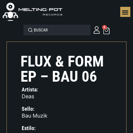
SEGUN
0
FLUX & FORM
EP – BAU 06
Artista:
Deas
Sello:
Bau Muzik
Estilo: