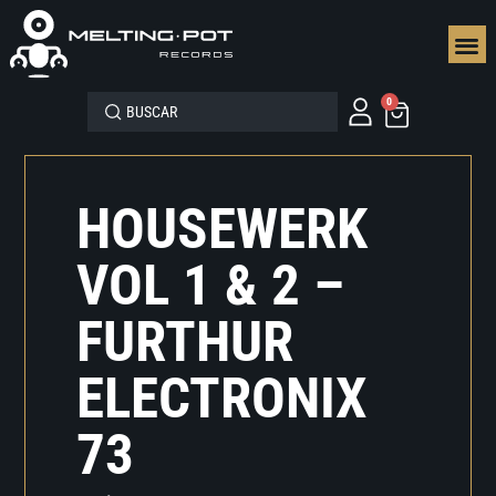
SEGUN
0
HOUSEWERK
VOL 1 & 2 –
FURTHUR
ELECTRONIX
73