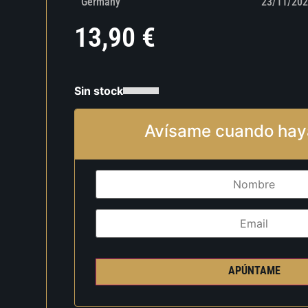
Germany
23/11/202
13,90
€
Sin stock
Avísame cuando hay
APÚNTAME