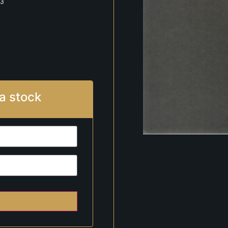
3
a stock