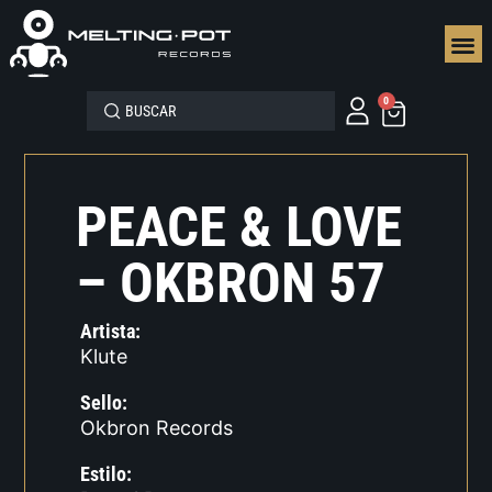
SEGUN
0
PEACE & LOVE
– OKBRON 57
Artista:
Klute
Sello:
Okbron Records
Estilo: