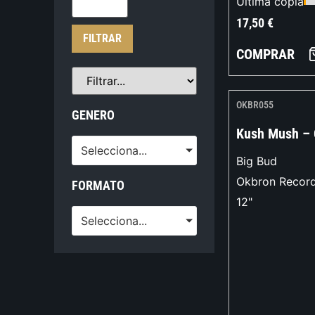
Última copia
17,50
€
FILTRAR
COMPRAR
OKBR055
GENERO
Kush Mush – 
Selecciona...
Big Bud
Okbron Recor
FORMATO
12"
Selecciona...