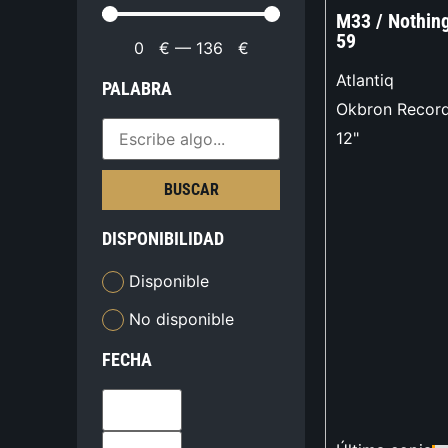
M33 / Nothin
59
0
€
—
136
€
Atlantiq
PALABRA
Okbron Recor
12"
BUSCAR
DISPONIBILIDAD
Disponible
No disponible
FECHA