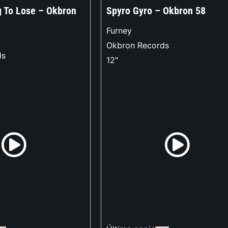
g To Lose – Okbron
Spyro Gyro – Okbron 58
Furney
Okbron Records
ds
12"