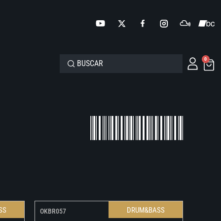
0
SS
DRUM&BASS
OKBR057