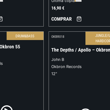
Última copia
16,90
€
COMPRAR
JUNGLE/
DRUM&BASS
OKBR018
HARDCO
Okbron 55
The Depths / Apollo – Okbro
John B
ds
Okbron Records
12"