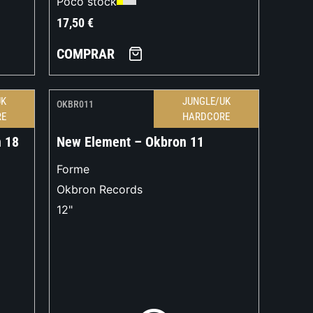
Poco stock
17,50
€
COMPRAR
UK
JUNGLE/UK
OKBR011
RE
HARDCORE
n 18
New Element – Okbron 11
Forme
Okbron Records
12"