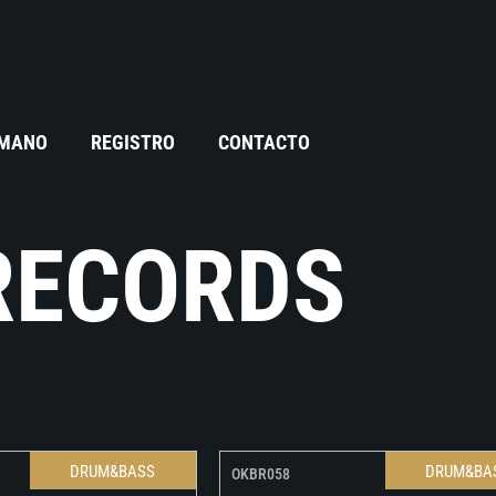
 MANO
REGISTRO
CONTACTO
RECORDS
DRUM&BASS
DRUM&BA
OKBR058