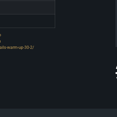
o
n
fails-warm-up-30-2/