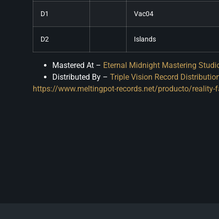
D1
Vac04
D2
Islands
Mastered At
–
Eternal Midnight Mastering Studi
Distributed By
–
Triple Vision Record Distributio
https://www.meltingpot-records.net/producto/reality-