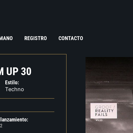
 MANO
REGISTRO
CONTACTO
M UP 30
Estilo:
Techno
 lanzamiento:
2