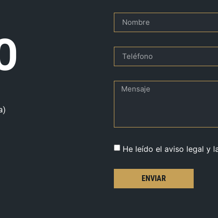
O
a)
He leído el aviso legal y l
ENVIAR