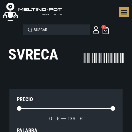
SEGUN
0
SVRECA
PRECIO
0
€
—
136
€
PALABRA