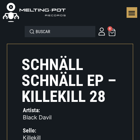
SEGUN
0
SCHNÄLL
SCHNÄLL EP –
KILLEKILL 28
Artista:
Black Davil
Sello:
Killekill