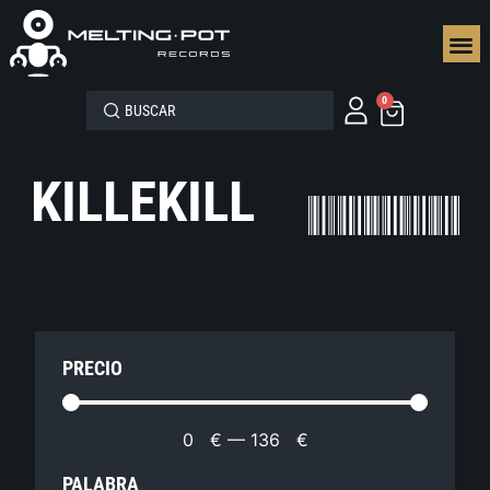
SEGUN
0
KILLEKILL
PRECIO
0
€
—
136
€
PALABRA