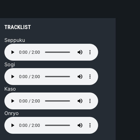
TRACKLIST
Seppuku
Sogi
Kaso
Onryo