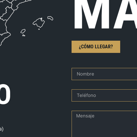
MA
¿CÓMO LLEGAR?
O
a)