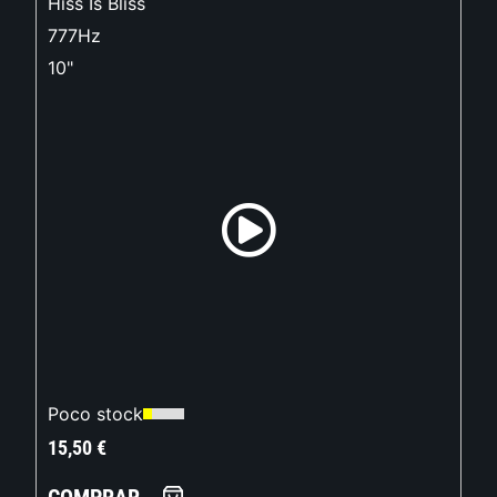
Hiss Is Bliss
777Hz
10"
Poco stock
15,50
€