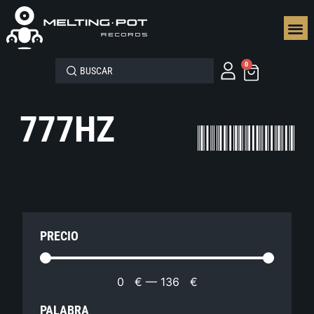
SEGUN
0
777HZ
PRECIO
0
€
—
136
€
PALABRA