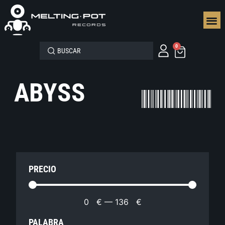
SEGUN
0
ABYSS
PRECIO
0
€
—
136
€
PALABRA