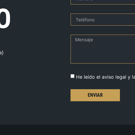
O
a)
He leído el aviso legal y l
ENVIAR