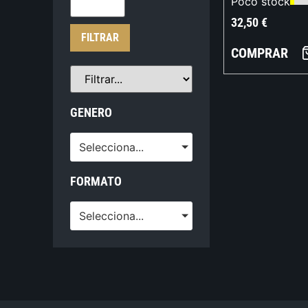
Poco stock
32,50
€
FILTRAR
COMPRAR
GENERO
Selecciona...
FORMATO
Selecciona...