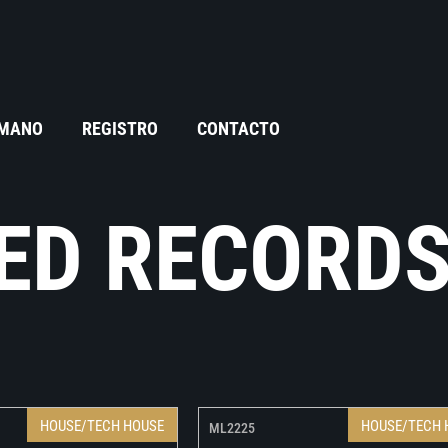
 MANO
REGISTRO
CONTACTO
ED RECORD
HOUSE/TECH HOUSE
HOUSE/TECH 
ML2225