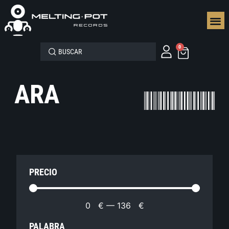
SEGUN
0
ARA
PRECIO
0
€
—
136
€
PALABRA