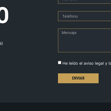
O
a)
He leído el aviso legal y l
ENVIAR