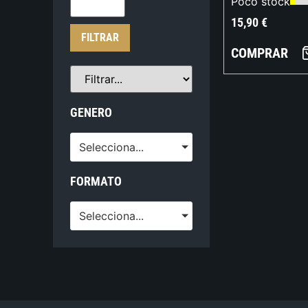
Poco stock
15,90
€
FILTRAR
COMPRAR
GENERO
Selecciona...
FORMATO
Selecciona...