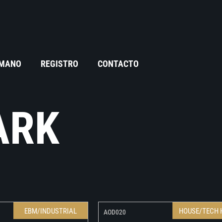
 MANO
REGISTRO
CONTACTO
ARK
EBM/INDUSTRIAL
HOUSE/TECH 
AOD020