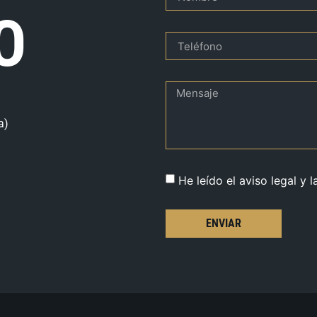
O
a)
He leído el aviso legal y l
ENVIAR