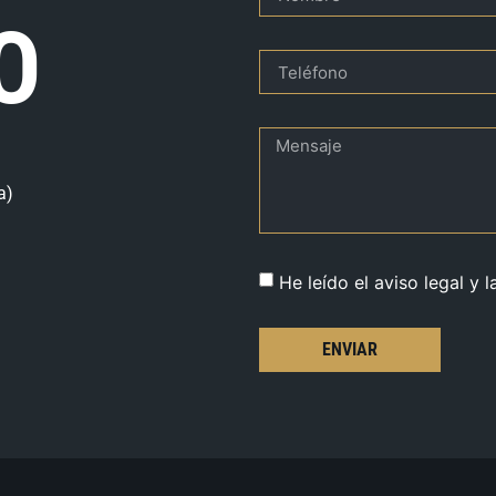
O
a)
He leído el aviso legal y l
ENVIAR