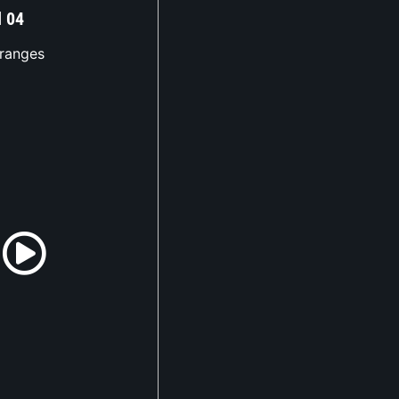
d 04
tranges