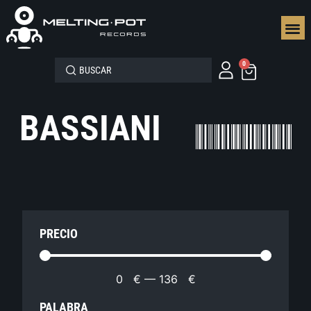
SEGUN
0
BASSIANI
PRECIO
0
€
—
136
€
PALABRA