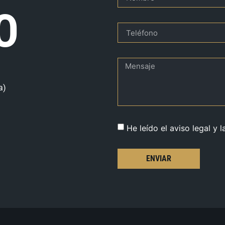
O
a)
He leído el aviso legal y l
ENVIAR