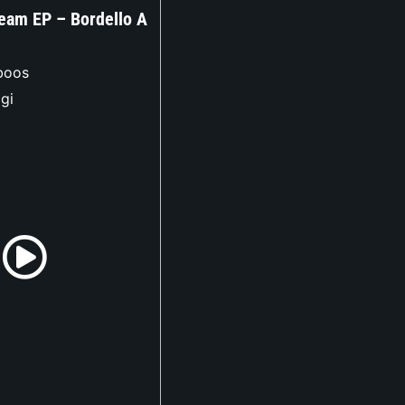
eam EP – Bordello A
boos
igi