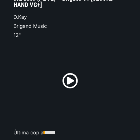
HAND VG+]
D.Kay
Brigand Music
12"
Última copia