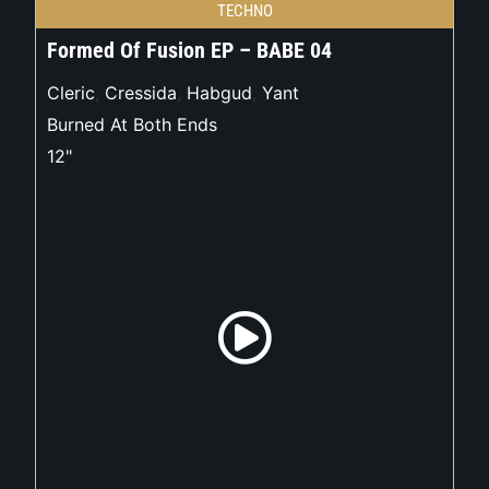
TECHNO
Formed Of Fusion EP – BABE 04
Cleric
,
Cressida
,
Habgud
,
Yant
Burned At Both Ends
12"