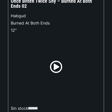
Once Bitten Twice Shy – Burned At Both
Ends 02
Habgud
Burned At Both Ends
12"
Sin stock