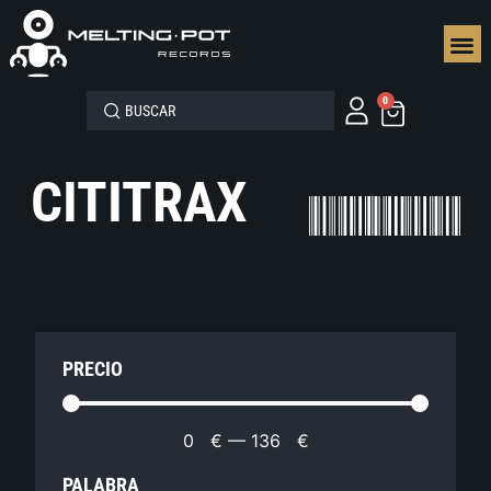
SEGUN
0
CITITRAX
PRECIO
0
€
—
136
€
PALABRA