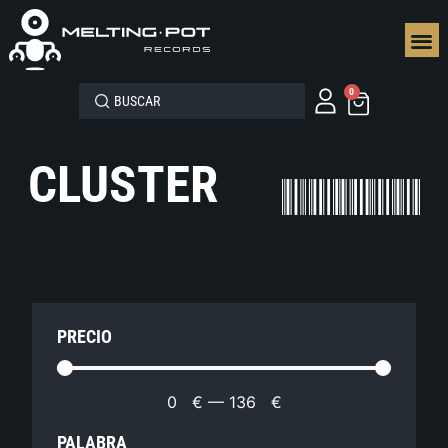
SEGUN
0
CLUSTER
PRECIO
0
€
—
136
€
PALABRA