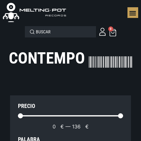
SEGUN
0
CONTEMPO
PRECIO
0
€
—
136
€
PALABRA