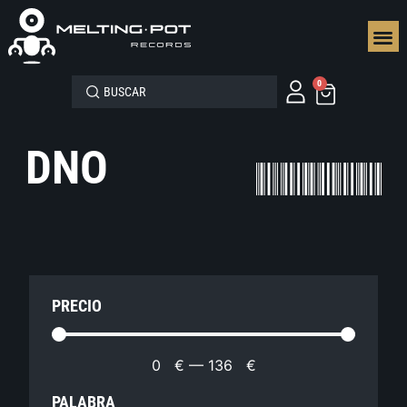
SEGUN
0
DNO
PRECIO
0
€
—
136
€
PALABRA