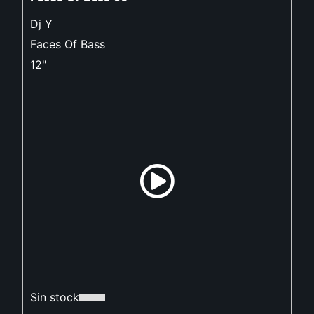
Dj Y
Faces Of Bass
12"
Sin stock