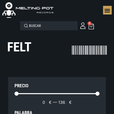
SEGUN
0
FELT
PRECIO
0
€
—
136
€
PALABRA