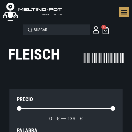
SEGUN
0
FLEISCH
PRECIO
0
€
—
136
€
PALABRA