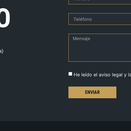
O
a)
He leído el aviso legal y l
ENVIAR