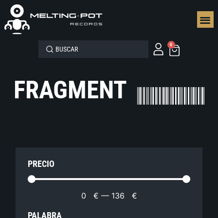
SEGUN
0
FRAGMENT
PRECIO
0
€
—
136
€
PALABRA