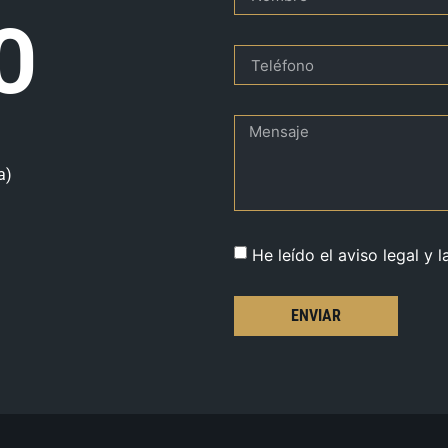
O
a)
He leído el aviso legal y l
ENVIAR