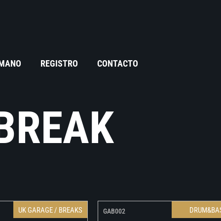
 MANO
REGISTRO
CONTACTO
BREAK
UK GARAGE / BREAKS
DRUM&BA
GAB002