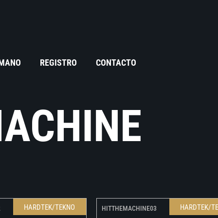
 MANO
REGISTRO
CONTACTO
MACHINE
HARDTEK/TEKNO
HARDTEK/T
2
HITTHEMACHINE03