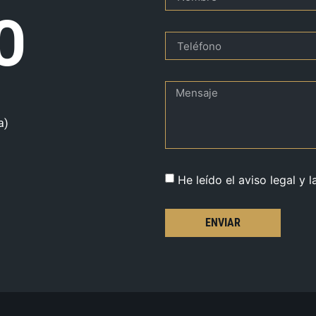
O
a)
He leído el aviso legal y l
ENVIAR